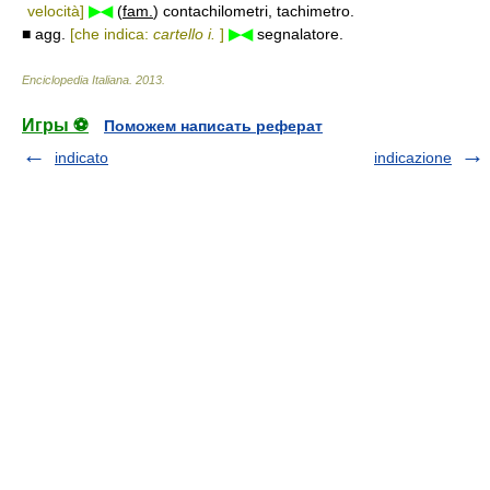
velocità]
▶◀
(
fam.
) contachilometri, tachimetro.
■ agg.
[che indica:
cartello i.
]
▶◀
segnalatore.
Enciclopedia Italiana
.
2013
.
Игры ⚽
Поможем написать реферат
indicato
indicazione