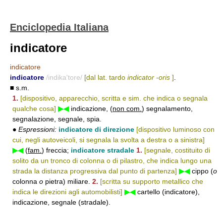
Enciclopedia Italiana
indicatore
indicatore
indicatore
/indika'tore/
[dal lat. tardo
indicator -oris
]
.
■ s.m.
1.
[dispositivo, apparecchio, scritta e sim. che indica o segnala
qualche cosa]
▶◀
indicazione, (
non com.
) segnalamento,
segnalazione, segnale, spia.
●
Espressioni:
indicatore di direzione
[dispositivo luminoso con
cui, negli autoveicoli, si segnala la svolta a destra o a sinistra]
▶◀
(
fam.
) freccia;
indicatore stradale
1.
[segnale, costituito di
solito da un tronco di colonna o di pilastro, che indica lungo una
strada la distanza progressiva dal punto di partenza]
▶◀
cippo (
o
colonna
o
pietra) miliare.
2.
[scritta su supporto metallico che
indica le direzioni agli automobilisti]
▶◀
cartello (indicatore),
indicazione, segnale (stradale).