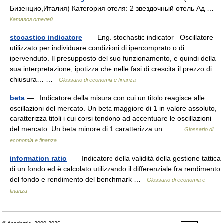
Бизенцио,Италия) Категория отеля: 2 звездочный отель Ад …
Каталог отелей
stocastico indicatore
— Eng. stochastic indicator Oscillatore
utilizzato per individuare condizioni di ipercomprato o di
ipervenduto. Il presupposto del suo funzionamento, e quindi della
sua interpretazione, ipotizza che nelle fasi di crescita il prezzo di
chiusura… …
Glossario di economia e finanza
beta
— Indicatore della misura con cui un titolo reagisce alle
oscillazioni del mercato. Un beta maggiore di 1 in valore assoluto,
caratterizza titoli i cui corsi tendono ad accentuare le oscillazioni
del mercato. Un beta minore di 1 caratterizza un… …
Glossario di
economia e finanza
information ratio
— Indicatore della validità della gestione tattica
di un fondo ed è calcolato utilizzando il differenziale fra rendimento
del fondo e rendimento del benchmark …
Glossario di economia e
finanza