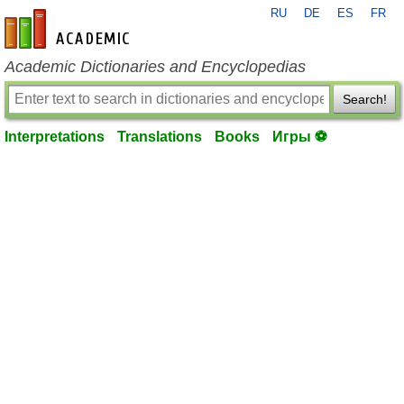
RU
DE
ES
FR
en-academic.com
Academic Dictionaries and Encyclopedias
Search!
Interpretations
Translations
Books
Игры ⚽