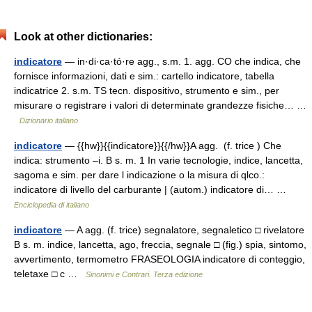
Look at other dictionaries:
indicatore
— in·di·ca·tó·re agg., s.m. 1. agg. CO che indica, che
fornisce informazioni, dati e sim.: cartello indicatore, tabella
indicatrice 2. s.m. TS tecn. dispositivo, strumento e sim., per
misurare o registrare i valori di determinate grandezze fisiche… …
Dizionario italiano
indicatore
— {{hw}}{{indicatore}}{{/hw}}A agg. (f. trice ) Che
indica: strumento –i. B s. m. 1 In varie tecnologie, indice, lancetta,
sagoma e sim. per dare l indicazione o la misura di qlco.:
indicatore di livello del carburante | (autom.) indicatore di… …
Enciclopedia di italiano
indicatore
— A agg. (f. trice) segnalatore, segnaletico □ rivelatore
B s. m. indice, lancetta, ago, freccia, segnale □ (fig.) spia, sintomo,
avvertimento, termometro FRASEOLOGIA indicatore di conteggio,
teletaxe □ c …
Sinonimi e Contrari. Terza edizione