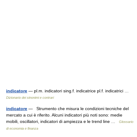
indicatore
— pl.m. indicatori sing.f. indicatrice pl.f. indicatrici …
Dizionario dei sinonimi e contrari
indicatore
— Strumento che misura le condizioni tecniche del
mercato a cui è riferito. Alcuni indicatori più noti sono: medie
mobili, oscillatori, indicatori di ampiezza e le trend line …
Glossario
di economia e finanza